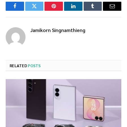
Facebook
Twitter
Pinterest
LinkedIn
Tumblr
Email
Jamikorn Singnamthieng
RELATED
POSTS