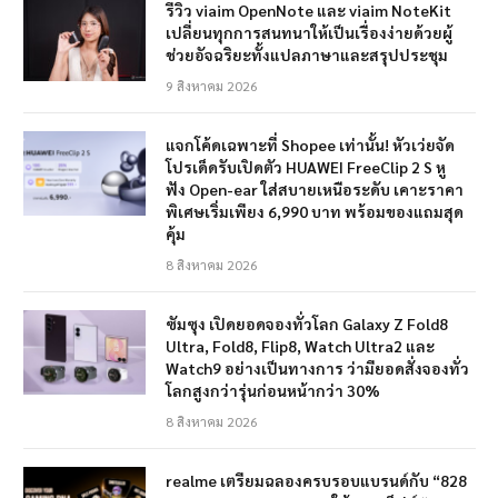
รีวิว viaim OpenNote และ viaim NoteKit
เปลี่ยนทุกการสนทนาให้เป็นเรื่องง่ายด้วยผู้
ช่วยอัจฉริยะทั้งแปลภาษาและสรุปประชุม
9 สิงหาคม 2026
แจกโค้ดเฉพาะที่ Shopee เท่านั้น! หัวเว่ยจัด
โปรเด็ดรับเปิดตัว HUAWEI FreeClip 2 S หู
ฟัง Open-ear ใส่สบายเหนือระดับ เคาะราคา
พิเศษเริ่มเพียง 6,990 บาท พร้อมของแถมสุด
คุ้ม
8 สิงหาคม 2026
ซัมซุง เปิดยอดจองทั่วโลก Galaxy Z Fold8
Ultra, Fold8, Flip8, Watch Ultra2 และ
Watch9 อย่างเป็นทางการ ว่ามียอดสั่งจองทั่ว
โลกสูงกว่ารุ่นก่อนหน้ากว่า 30%
8 สิงหาคม 2026
realme เตรียมฉลองครบรอบแบรนด์กับ “828