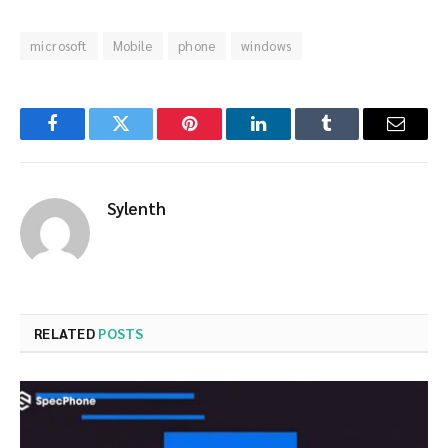
microsoft
Mobile
phone
windows
Facebook
Twitter
Pinterest
LinkedIn
Tumblr
Email
Sylenth
RELATED
POSTS