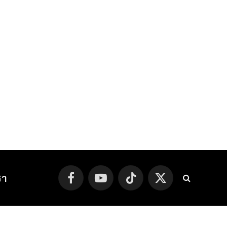
รา
Facebook
YouTube
TikTok
X
(Twitter)