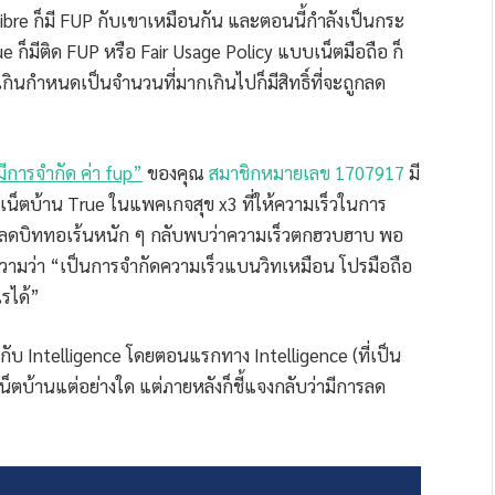
ibre ก็มี FUP กับเขาเหมือนกัน และตอนนี้กำลังเป็นกระ
ue ก็มีติด FUP หรือ Fair Usage Policy แบบเน็ตมือถือ ก็
เกินกำหนดเป็นจำนวนที่มากเกินไปก็มีสิทธิ์ที่จะถูกลด
ีการจำกัด ค่า fup”
ของคุณ
สมาชิกหมายเลข 1707917
มี
เน็ตบ้าน True ในแพคเกจสุข x3 ที่ให้ความเร็วในการ
ลดบิททอเร้นหนัก ๆ กลับพบว่าความเร็วตกฮวบฮาบ พอ
วามว่า “เป็นการจำกัดความเร็วแบนวิทเหมือน โปรมือถือ
รได้”
ับ Intelligence โดยตอนแรกทาง Intelligence (ที่เป็น
เน็ตบ้านแต่อย่างใด แต่ภายหลังก็ชี้แจงกลับว่ามีการลด