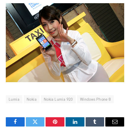
Lumia
Nokia
Nokia Lumia 920
Windows Phone 8
Facebook
Twitter
Pinterest
LinkedIn
Tumblr
Email