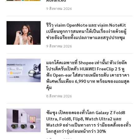
9 สิงหาคม 2026
รีวิว viaim OpenNote และ viaim NoteKit
เปลี่ยนทุกการสนทนาให้เป็นเรื่องง่ายด้วยผู้
ช่วยอัจฉริยะทั้งแปลภาษาและสรุปประชุม
9 สิงหาคม 2026
แจกโค้ดเฉพาะที่ Shopee เท่านั้น! หัวเว่ยจัด
โปรเด็ดรับเปิดตัว HUAWEI FreeClip 2 S หู
ฟัง Open-ear ใส่สบายเหนือระดับ เคาะราคา
พิเศษเริ่มเพียง 6,990 บาท พร้อมของแถมสุด
คุ้ม
8 สิงหาคม 2026
ซัมซุง เปิดยอดจองทั่วโลก Galaxy Z Fold8
Ultra, Fold8, Flip8, Watch Ultra2 และ
Watch9 อย่างเป็นทางการ ว่ามียอดสั่งจองทั่ว
โลกสูงกว่ารุ่นก่อนหน้ากว่า 30%