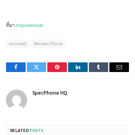
ที่มา
mspoweruser
microsoft
Windows Phone
Facebook
Twitter
Pinterest
LinkedIn
Tumblr
Email
SpecPhone HQ
RELATED
POSTS