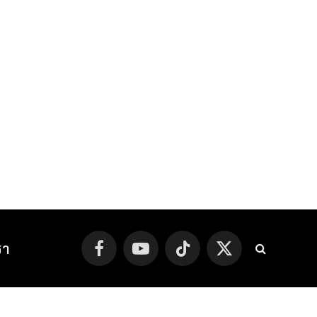
รา
Facebook
YouTube
TikTok
X
(Twitter)