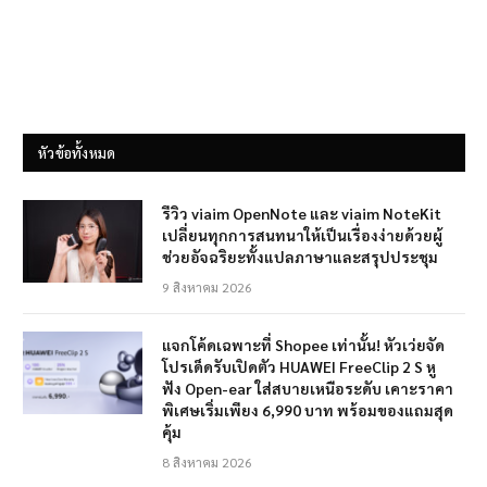
หัวข้อทั้งหมด
รีวิว viaim OpenNote และ viaim NoteKit
เปลี่ยนทุกการสนทนาให้เป็นเรื่องง่ายด้วยผู้
ช่วยอัจฉริยะทั้งแปลภาษาและสรุปประชุม
9 สิงหาคม 2026
แจกโค้ดเฉพาะที่ Shopee เท่านั้น! หัวเว่ยจัด
โปรเด็ดรับเปิดตัว HUAWEI FreeClip 2 S หู
ฟัง Open-ear ใส่สบายเหนือระดับ เคาะราคา
พิเศษเริ่มเพียง 6,990 บาท พร้อมของแถมสุด
คุ้ม
8 สิงหาคม 2026