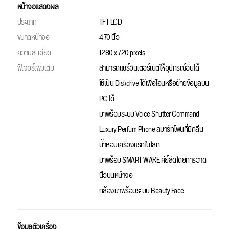
หน้าจอแสดงผล
ประเภท
TFT LCD
ขนาดหน้าจอ
4.70 นิ้ว
ความละเอียด
1280 x 720 pixels
ฟีเจอร์เพิ่มเติม
สามารถแชร์อินเตอร์เน็ตให้อุปกรณ์อื่นได้
ใช้เป็น Diskdrive ได้เพื่อโอนหรือย้ายข้อมูลบน
PC ได้
มาพร้อมระบบ Voice Shutter Command
Luxury Perfum Phone สมาร์ทโฟนที่มีกลิ่น
น้ำหอมเครื่องแรกในโลก
มาพร้อม SMART WAKE คีย์ลัดโดยการวาด
นิ้วบนหน้าจอ
กล้องมาพร้อมระบบ Beauty Face
ข้อมูลตัวเครื่อง