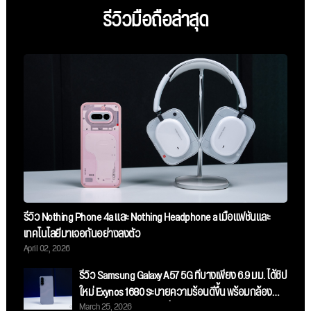
รีวิวมือถือล่าสุด
รีวิว Nothing Phone 4a และ Nothing Headphone a เมื่อแฟชั่นและ
เทคโนโลยีมาเจอกันอย่างลงตัว
April 02, 2026
รีวิว Samsung Galaxy A57 5G ที่บางเพียง 6.9 มม. ได้ชิป
ใหม่ Exynos 1680 ระบายความร้อนดีขึ้น พร้อมกล้อง
March 25, 2026
Ultra-Wide 4K ในราคาเริ่มต้น 16,999 บาท