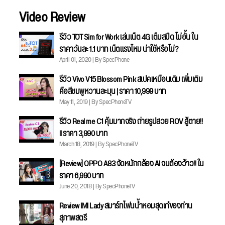
Video Review
รีวิว TOT Sim for Work เล่นเน็ต 4G เต็มสปีด ไม่อั้น ใน
ราคาวันละ 1.1 บาท เน็ตแรงไหม น่าใช้หรือไม่?
April 01, 2020 | By SpecPhone
รีวิว Vivo V15 Blossom Pink สเปคเหมือนเดิม เพิ่มเติม
คือสีชมพูหวานละมุน | ราคา 10,999 บาท
May 11, 2019 | By SpecPhoneTV
รีวิว Real me C1 คุ้มมากจริง ถ่ายรูปสวย ROV สู้ตาย!!
ll ราคา 3,990 บาท
March 18, 2019 | By SpecPhoneTV
[Review] OPPO A83 จัดหนักกล้อง AI จนต้องว้าว!! ใน
ราคา 6,990 บาท
June 20, 2018 | By SpecPhoneTV
Review IMI Lady สมาร์ทโฟนน้ำหอมสุดเก๋ของท่าน
สุภาพสตรี