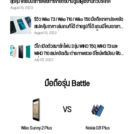
สุดคุ้ม พร้อมบริการหลังการขายถึงบ้านดูแลผู้ใช้งานทั่วประเทศ
August 10, 2023
รีวิว Wiko T3 / Wiko T10 / Wiko T50 มือถือราคาประหยัด
สเปคคุ้มราคา เล่นเกมก็ได้ ถ่ายรูปก็ได้ แถมมีโหมดกลาง
August 01, 2022
คืนด้วย ราคาเริ่มต้นแค่ 3,599 บาทเท่านั้น
วีโก เปิดตัวสมาร์ทโฟน 3 รุ่น WIKO T50, WIKO T3 และ
WIKO T10 สเปคจัดเต็ม ถ่ายภาพสวย ดีไซน์พรีเมียม ฟัง
July 05, 2022
ก์ชั่นครบครัน
มือถือรุ่น Battle
VS
Wiko Sunny 2 Plus
Nokia G11 Plus