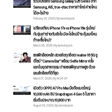
รวมโปรจอง Samsung Galaxy S26 Series จาก
Samsung, AIS, true-dtac ราคาเท่าไหร่ ค่ายไหน
ได้อะไรบ้าง
February 26, 2026 | By Iamnotspock
เปรียบเทียบ iPhone 17e vs iPhone 16e รุ่นใหม่
กับรุ่นเก่าต่างกันยังไง มีอะไรใหม่บ้าง คุ้มแค่ไหน
ถ้าจะซื้อใหม่?
March 05, 2026 | By Iamnotspock
เซลฟีกล้องหลัก สวยชัดทุกช็อต! realme 16 5G ชู
ดีไซน์ “Camera Bar” พร้อม Selfie Mirror ครั้ง
แรกในอุตสาหกรรม ถ่ายเซลฟีคุณภาพสูง ด้วย
เลนส์กล้องที่ดีที่สุด
March 17, 2026 | By ACHI-SP
เปิดตัว OPPO A7 Pro Max มือถือแบตใหญ่
10,000 mAh ชิป Snapdragon 4 Gen 5 ในราคา
เริ่มต้นประมาณ 10,800 บาท
August 05, 2026 | By Iamnotspock