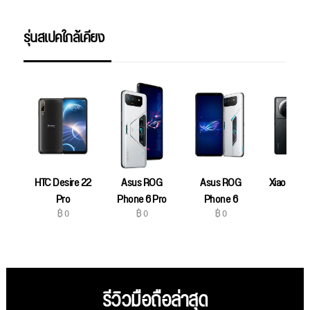
รุ่นสเปคใกล้เคียง
HTC Desire 22
Asus ROG
Asus ROG
Xiaomi 12S
฿ 0
Pro
Phone 6 Pro
Phone 6
฿ 0
฿ 0
฿ 0
รีวิวมือถือล่าสุด