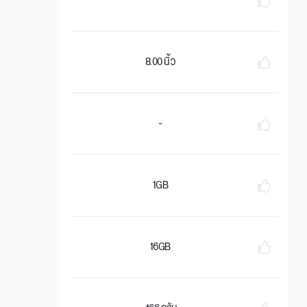
8.00 นิ้ว
-
1GB
16GB