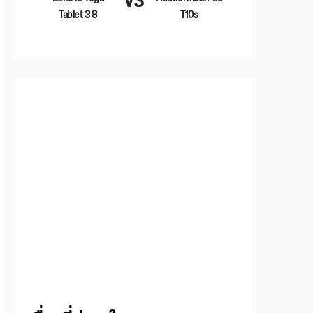
VS
Tablet 3 8
T10s