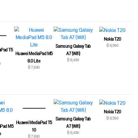
Nokia T20
฿ 8,590
Samsung Galaxy Tab
aPad T5
Huawei MediaPad M5
A7 (Wifi)
฿ 8,490
8.0 Lite
0
฿ 7,990
Nokia T20
฿ 8,590
Samsung Galaxy Tab
Huawei MediaPad T5
aPad M5
A7 (Wifi)
10
฿ 8,490
e
฿ 7,990