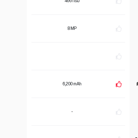
466 กรัม
8 MP
6,200 mAh
-