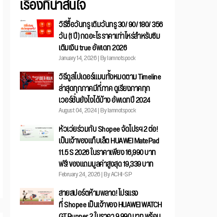
เรื่องที่น่าสนใจ
วิธีซื้อวันทรู เติมวันทรู 30/ 90/ 180/ 356
วัน (1 ปี) กดอะไร ราคาเท่าไหร่สำหรับซิม
เติมเงิน true อัพเดท 2026
January 14, 2026 | By Iamnotspock
วิธีดูสไปเดอร์แมนทั้งหมดตาม Timeline
ล่าสุดทุกภาคมีกี่ภาค ดูเรียงภาคทุก
เวอร์ชั่นยังไงได้บ้าง อัพเดทปี 2024
August 04, 2024 | By Iamnotspock
หัวเว่ยร่วมกับ Shopee จัดโปรฯ 2 ต่อ!
เป็นเจ้าของแท็บเล็ต HUAWEI MatePad
11.5 S 2026 ในราคาเพียง 16,990 บาท
ฟรี! ของแถมมูลค่าสูงสุด 19,339 บาท
February 24, 2026 | By ACHI-SP
สายสปอร์ตห้ามพลาด! โปรแรง
ที่ Shopee เป็นเจ้าของ HUAWEI WATCH
GT Runner 2 ในราคา 9,990 บาท พร้อม