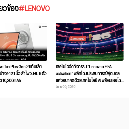
ี่ยวข้อง
#LENOVO
vo Tab Plus Gen 2 แท็บเล็ต
เลอโนโวจัดกิจกรรม “Lenovo x FIFA
้าจอ 12.1 นิ้ว ลำโพง JBL 9 ตัว
activation” พลิกโฉมประสบการณ์ฟุตบอล
ึด 10,200mAh
แห่งอนาคตด้วยเทคโนโลยี AI พร้อมเผยโฉม
June 09, 2026
ผลิตภัณฑ์ ลิมิเต็ด เอดิชัน ฉลองการแข่งขัน
FIFA World Cup 2026™