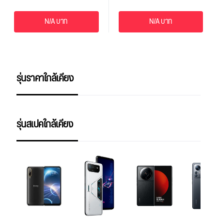
N/A บาท
N/A บาท
รุ่นราคาใกล้เคียง
รุ่นสเปคใกล้เคียง