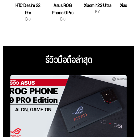
HTC Desire 22
Asus ROG
Xiaomi 12S Ultra
Xiaomi 12
฿ 0
฿ 0
Pro
Phone 6 Pro
฿ 0
฿ 0
รีวิวมือถือล่าสุด