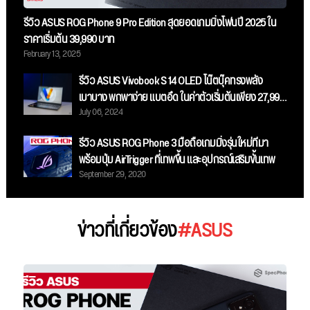
รีวิว ASUS ROG Phone 9 Pro Edition สุดยอดเกมมิ่งโฟนปี 2025 ใน
ราคาเริ่มต้น 39,990 บาท
February 13, 2025
รีวิว ASUS Vivobook S 14 OLED โน๊ตบุ๊คทรงพลัง
เบาบาง พกพาง่าย แบตอึด ในค่าตัวเริ่มต้นเพียง 27,990
July 06, 2024
บาท
รีวิว ASUS ROG Phone 3 มือถือเกมมิ่งรุ่นใหม่ที่มา
พร้อมปุ่ม AirTrigger ที่เทพขึ้น และอุปกรณ์เสริมขั้นเทพ
September 29, 2020
ข่าวที่เกี่ยวข้อง
#ASUS