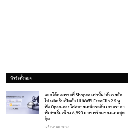
หัวข้อทั้งหมด
แจกโค้ดเฉพาะที่ Shopee เท่านั้น! หัวเว่ยจัด
โปรเด็ดรับเปิดตัว HUAWEI FreeClip 2 S หู
ฟัง Open-ear ใส่สบายเหนือระดับ เคาะราคา
พิเศษเริ่มเพียง 6,990 บาท พร้อมของแถมสุด
คุ้ม
8 สิงหาคม 2026