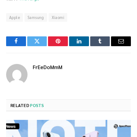
Apple
Samsung
Xiaomi
Facebook
Twitter
Pinterest
LinkedIn
Tumblr
Email
FrEeDoMmM
RELATED
POSTS