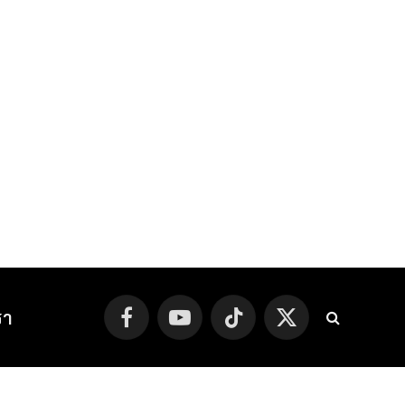
รา
Facebook
YouTube
TikTok
X
(Twitter)