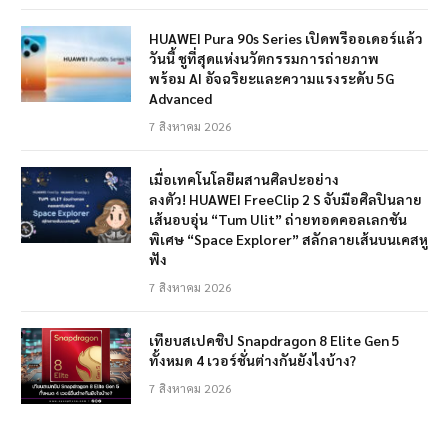
HUAWEI Pura 90s Series เปิดพรีออเดอร์แล้ว
วันนี้ ชูที่สุดแห่งนวัตกรรมการถ่ายภาพ
พร้อม AI อัจฉริยะและความแรงระดับ 5G
Advanced
7 สิงหาคม 2026
เมื่อเทคโนโลยีผสานศิลปะอย่าง
ลงตัว! HUAWEI FreeClip 2 S จับมือศิลปินลาย
เส้นอบอุ่น “Tum Ulit” ถ่ายทอดคอลเลกชัน
พิเศษ “Space Explorer” สลักลายเส้นบนเคสหู
ฟัง
7 สิงหาคม 2026
เทียบสเปคชิป Snapdragon 8 Elite Gen 5
ทั้งหมด 4 เวอร์ชั่นต่างกันยังไงบ้าง?
7 สิงหาคม 2026