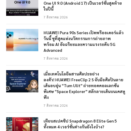
One UI 9.0 (Android 17) เป็นเวอร์ชั่นสุดท้าย
ในปีนี้
7 สิงหาคม 2026
HUAWEI Pura 90s Series เปิดพรีออเดอร์แล้ว
วันนี้ ชูที่สุดแห่งนวัตกรรมการถ่ายภาพ
พร้อม AI อัจฉริยะและความแรงระดับ 5G
Advanced
7 สิงหาคม 2026
เมื่อเทคโนโลยีผสานศิลปะอย่าง
ลงตัว! HUAWEI FreeClip 2 S จับมือศิลปินลาย
เส้นอบอุ่น “Tum Ulit” ถ่ายทอดคอลเลกชัน
พิเศษ “Space Explorer” สลักลายเส้นบนเคสหู
ฟัง
7 สิงหาคม 2026
เทียบสเปคชิป Snapdragon 8 Elite Gen 5
ทั้งหมด 4 เวอร์ชั่นต่างกันยังไงบ้าง?