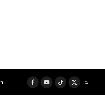
รา
Facebook
YouTube
TikTok
X
(Twitter)