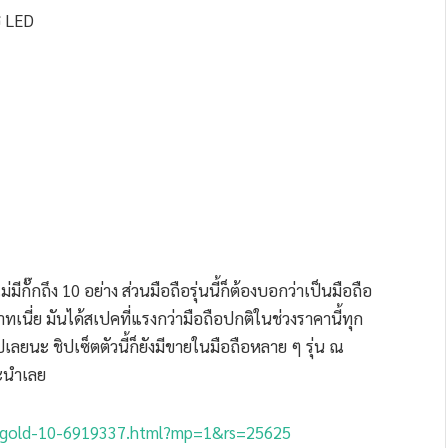
ช LED
กถึง 10 อย่าง ส่วนมือถือรุ่นนี้ก็ต้องบอกว่าเป็นมือถือ
ทเนี่ย มันได้สเปคที่แรงกว่ามือถือปกติในช่วงราคานี้ทุก
เลยนะ ชิปเซ็ตตัวนี้ก็ยังมีขายในมือถือหลาย ๆ รุ่น ณ
ะนำเลย
gbgold-10-6919337.html?mp=1&rs=25625