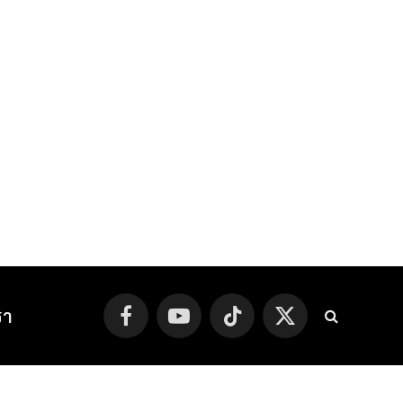
รา
Facebook
YouTube
TikTok
X
(Twitter)