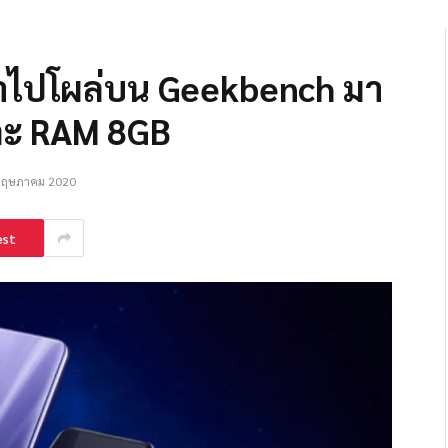
นาไปโผล่บน Geekbench มา
ละ RAM 8GB
พฤษภาคม 2020
est