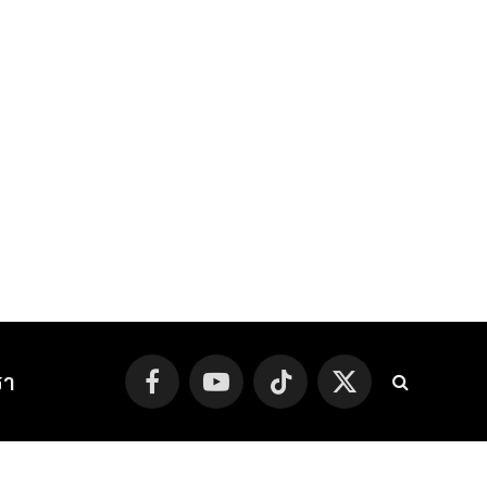
รา
Facebook
YouTube
TikTok
X
(Twitter)