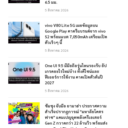
6.5 มม.
5 สิงหาคม 2026
vivo V80 Lite 5G เผยข้อมูลบน
Google Play คาดรีแบรนด์จาก vivo
S2 พร้อมแบต 7,050mAh เตรียมเปิด
ตัวเร็วๆ นี้
5 สิงหาคม 2026
One UI 9.5 มีมือถือรุ่นไหนรองรับ อัป
เกรดอะไรใหม่บ้าง ทั้งดีไซน์และ
ฟีเจอร์การใช้งาน คาดเปิดตัวต้นปี
2027
5 สิงหาคม 2026
ซัมซุง จับมือ ยามาฮ่า ประกาศความ
สำเร็จปรากฏการณ์ “มหาลัยโคตร
ฟาซ” แคมเปญจุดพลังครีเอเตอร์
Gen Z กวาดกว่า 22 ล้านวิว พร้อมส่ง