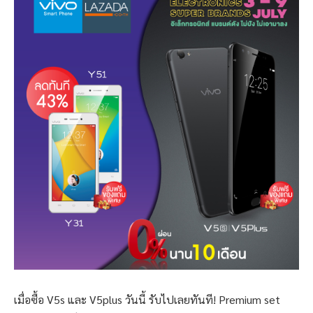
เมื่อซื้อ V5s และ V5plus วันนี้ รับไปเลยทันที! Premium set