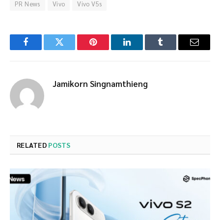
PR News
Vivo
Vivo V5s
Facebook
Twitter
Pinterest
LinkedIn
Tumblr
Email
Jamikorn Singnamthieng
RELATED
POSTS