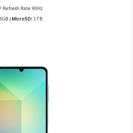
ว/ Refresh Rate 90Hz
6GB |
MicroSD:
1TB