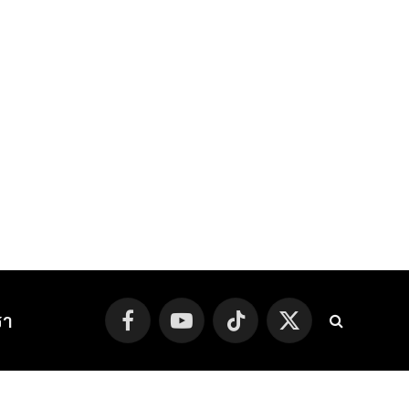
รา
Facebook
YouTube
TikTok
X
(Twitter)