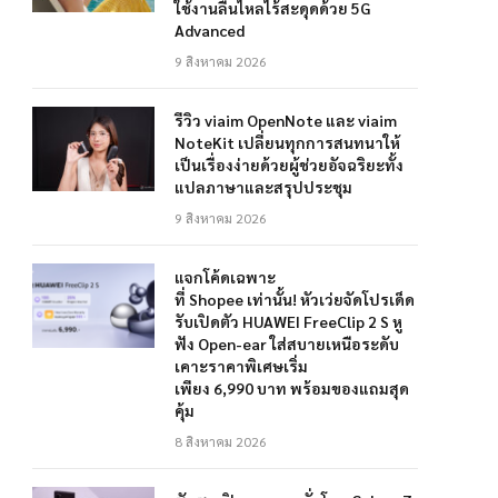
ใช้งานลื่นไหลไร้สะดุดด้วย 5G
Advanced
9 สิงหาคม 2026
รีวิว viaim OpenNote และ viaim
NoteKit เปลี่ยนทุกการสนทนาให้
เป็นเรื่องง่ายด้วยผู้ช่วยอัจฉริยะทั้ง
แปลภาษาและสรุปประชุม
9 สิงหาคม 2026
แจกโค้ดเฉพาะ
ที่ Shopee เท่านั้น! หัวเว่ยจัดโปรเด็ด
รับเปิดตัว HUAWEI FreeClip 2 S หู
ฟัง Open-ear ใส่สบายเหนือระดับ
เคาะราคาพิเศษเริ่ม
เพียง 6,990 บาท พร้อมของแถมสุด
คุ้ม
8 สิงหาคม 2026