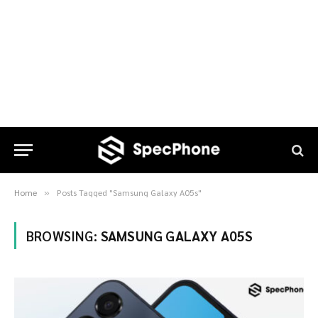
Home
Posts Tagged "Samsung Galaxy A05s"
»
BROWSING:
SAMSUNG GALAXY A05S