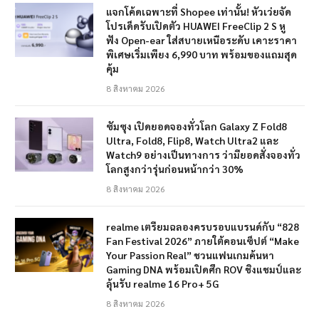
แจกโค้ดเฉพาะที่ Shopee เท่านั้น! หัวเว่ยจัด
โปรเด็ดรับเปิดตัว HUAWEI FreeClip 2 S หู
ฟัง Open-ear ใส่สบายเหนือระดับ เคาะราคา
พิเศษเริ่มเพียง 6,990 บาท พร้อมของแถมสุด
คุ้ม
8 สิงหาคม 2026
ซัมซุง เปิดยอดจองทั่วโลก Galaxy Z Fold8
Ultra, Fold8, Flip8, Watch Ultra2 และ
Watch9 อย่างเป็นทางการ ว่ามียอดสั่งจองทั่ว
โลกสูงกว่ารุ่นก่อนหน้ากว่า 30%
8 สิงหาคม 2026
realme เตรียมฉลองครบรอบแบรนด์กับ “828
Fan Festival 2026” ภายใต้คอนเซ็ปต์ “Make
Your Passion Real” ชวนแฟนเกมค้นหา
Gaming DNA พร้อมเปิดศึก ROV ชิงแชมป์และ
ลุ้นรับ realme 16 Pro+ 5G
8 สิงหาคม 2026