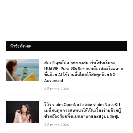
หัวข้อทั้งหมด
ส่อง 5 จุดอัปเกรดของสมาร์ทโฟนเรือธง
HUAWEI Pura 90s Series กล้องสมจริงฉลาด
ขึ้นด้วย AI ใช้งานลื่นไหลไร้สะดุดด้วย 5G
Advanced
9 สิงหาคม 2026
รีวิว viaim OpenNote และ viaim NoteKit
เปลี่ยนทุกการสนทนาให้เป็นเรื่องง่ายด้วยผู้
ช่วยอัจฉริยะทั้งแปลภาษาและสรุปประชุม
9 สิงหาคม 2026