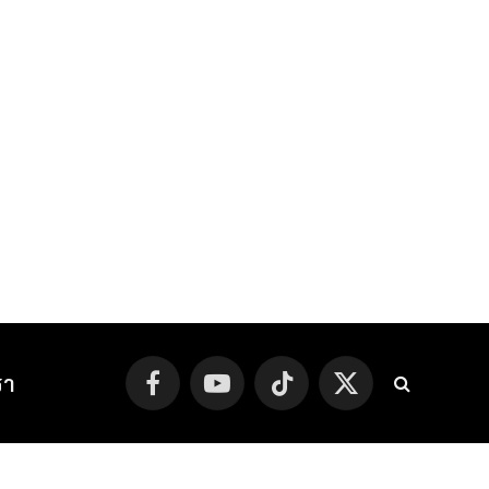
รา
Facebook
YouTube
TikTok
X
(Twitter)