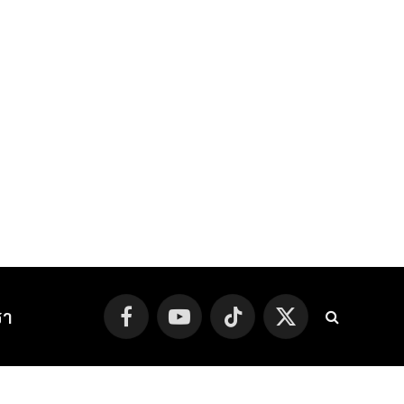
รา
Facebook
YouTube
TikTok
X
(Twitter)