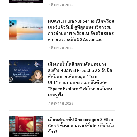
7 สิงหาคม 2026
HUAWEI Pura 90s Series เปิดพรีออ
เดอร์แล้ววันนี้ ชูที่สุดแห่งนวัตกรรม
การถ่ายภาพ พร้อม AI อัจฉริยะและ
ความแรงระดับ 5G Advanced
7 สิงหาคม 2026
เมื่อเทคโนโลยีผสานศิลปะอย่าง
ลงตัว! HUAWEI FreeClip 2 S จับมือ
ศิลปินลายเส้นอบอุ่น “Tum
Ulit” ถ่ายทอดคอลเลกชันพิเศษ
“Space Explorer” สลักลายเส้นบน
เคสหูฟัง
7 สิงหาคม 2026
เทียบสเปคชิป Snapdragon 8 Elite
Gen 5 ทั้งหมด 4 เวอร์ชั่นต่างกันยังไง
บ้าง?