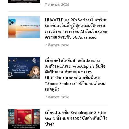
7 สิงหาคม 2026
HUAWEI Pura 90s Series เปิดพรีออ
เดอร์แล้ววันนี้ ชูที่สุดแห่งนวัตกรรม
การถ่ายภาพ พร้อม AI อัจฉริยะและ
ความแรงระดับ 5G Advanced
7 สิงหาคม 2026
เมื่อเทคโนโลยีผสานศิลปะอย่าง
ลงตัว! HUAWEI FreeClip 2 S จับมือ
ศิลปินลายเส้นอบอุ่น “Tum
Ulit” ถ่ายทอดคอลเลกชันพิเศษ
“Space Explorer” สลักลายเส้นบน
เคสหูฟัง
7 สิงหาคม 2026
เทียบสเปคชิป Snapdragon 8 Elite
Gen 5 ทั้งหมด 4 เวอร์ชั่นต่างกันยังไง
บ้าง?