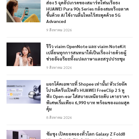
ส่อง 5 จุดอัปเกรดของสมาร์ทโฟนเรือธง
HUAWEI Pura 90s Series กล้องสมจริงฉลาด
ขึ้นด้วย AI ใช้งานลื่นไหลไร้สะดุดด้วย 5G
Advanced
9 สิงหาคม 2026
รีวิว viaim OpenNote และ viaim NoteKit
เปลี่ยนทุกการสนทนาให้เป็นเรื่องง่ายด้วยผู้
ช่วยอัจฉริยะทั้งแปลภาษาและสรุปประชุม
9 สิงหาคม 2026
แจกโค้ดเฉพาะที่ Shopee เท่านั้น! หัวเว่ยจัด
โปรเด็ดรับเปิดตัว HUAWEI FreeClip 2 S หู
ฟัง Open-ear ใส่สบายเหนือระดับ เคาะราคา
พิเศษเริ่มเพียง 6,990 บาท พร้อมของแถมสุด
คุ้ม
8 สิงหาคม 2026
ซัมซุง เปิดยอดจองทั่วโลก Galaxy Z Fold8