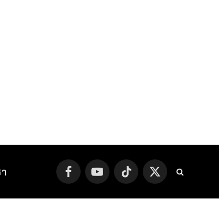
รา
Facebook
YouTube
TikTok
X
(Twitter)