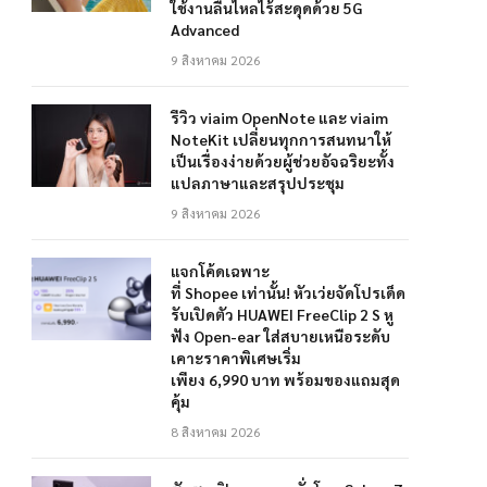
ใช้งานลื่นไหลไร้สะดุดด้วย 5G
Advanced
9 สิงหาคม 2026
รีวิว viaim OpenNote และ viaim
NoteKit เปลี่ยนทุกการสนทนาให้
เป็นเรื่องง่ายด้วยผู้ช่วยอัจฉริยะทั้ง
แปลภาษาและสรุปประชุม
9 สิงหาคม 2026
แจกโค้ดเฉพาะ
ที่ Shopee เท่านั้น! หัวเว่ยจัดโปรเด็ด
รับเปิดตัว HUAWEI FreeClip 2 S หู
ฟัง Open-ear ใส่สบายเหนือระดับ
เคาะราคาพิเศษเริ่ม
เพียง 6,990 บาท พร้อมของแถมสุด
คุ้ม
8 สิงหาคม 2026