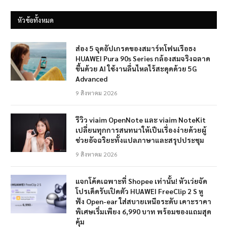
หัวข้อทั้งหมด
ส่อง 5 จุดอัปเกรดของสมาร์ทโฟนเรือธง
HUAWEI Pura 90s Series กล้องสมจริงฉลาด
ขึ้นด้วย AI ใช้งานลื่นไหลไร้สะดุดด้วย 5G
Advanced
9 สิงหาคม 2026
รีวิว viaim OpenNote และ viaim NoteKit
เปลี่ยนทุกการสนทนาให้เป็นเรื่องง่ายด้วยผู้
ช่วยอัจฉริยะทั้งแปลภาษาและสรุปประชุม
9 สิงหาคม 2026
แจกโค้ดเฉพาะที่ Shopee เท่านั้น! หัวเว่ยจัด
โปรเด็ดรับเปิดตัว HUAWEI FreeClip 2 S หู
ฟัง Open-ear ใส่สบายเหนือระดับ เคาะราคา
พิเศษเริ่มเพียง 6,990 บาท พร้อมของแถมสุด
คุ้ม