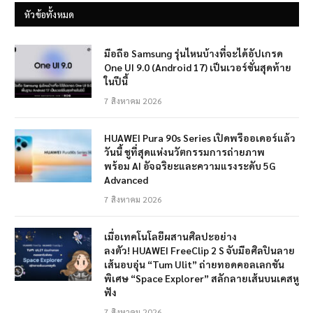
หัวข้อทั้งหมด
มือถือ Samsung รุ่นไหนบ้างที่จะได้อัปเกรด
One UI 9.0 (Android 17) เป็นเวอร์ชั่นสุดท้าย
ในปีนี้
7 สิงหาคม 2026
HUAWEI Pura 90s Series เปิดพรีออเดอร์แล้ว
วันนี้ ชูที่สุดแห่งนวัตกรรมการถ่ายภาพ
พร้อม AI อัจฉริยะและความแรงระดับ 5G
Advanced
7 สิงหาคม 2026
เมื่อเทคโนโลยีผสานศิลปะอย่าง
ลงตัว! HUAWEI FreeClip 2 S จับมือศิลปินลาย
เส้นอบอุ่น “Tum Ulit” ถ่ายทอดคอลเลกชัน
พิเศษ “Space Explorer” สลักลายเส้นบนเคสหู
ฟัง
7 สิงหาคม 2026