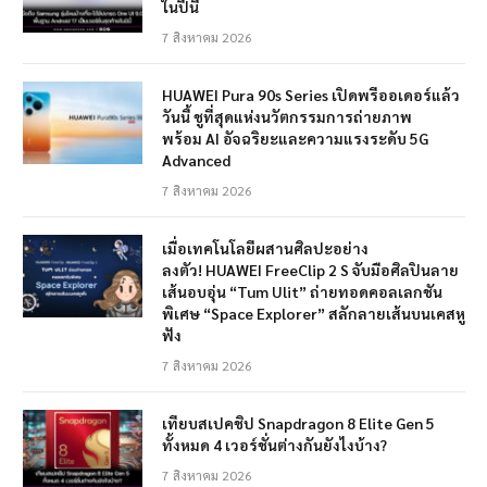
ในปีนี้
7 สิงหาคม 2026
HUAWEI Pura 90s Series เปิดพรีออเดอร์แล้ว
วันนี้ ชูที่สุดแห่งนวัตกรรมการถ่ายภาพ
พร้อม AI อัจฉริยะและความแรงระดับ 5G
Advanced
7 สิงหาคม 2026
เมื่อเทคโนโลยีผสานศิลปะอย่าง
ลงตัว! HUAWEI FreeClip 2 S จับมือศิลปินลาย
เส้นอบอุ่น “Tum Ulit” ถ่ายทอดคอลเลกชัน
พิเศษ “Space Explorer” สลักลายเส้นบนเคสหู
ฟัง
7 สิงหาคม 2026
เทียบสเปคชิป Snapdragon 8 Elite Gen 5
ทั้งหมด 4 เวอร์ชั่นต่างกันยังไงบ้าง?
7 สิงหาคม 2026