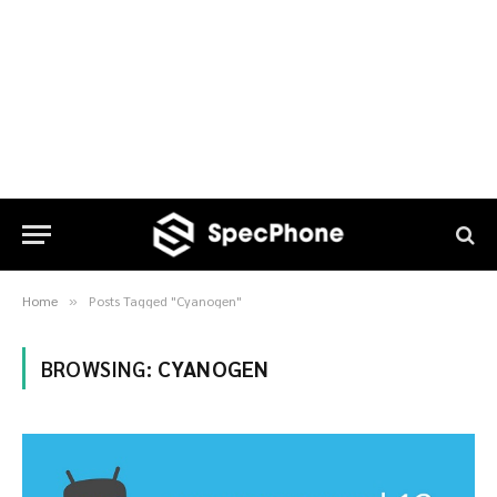
Home
Posts Tagged "Cyanogen"
»
BROWSING:
CYANOGEN