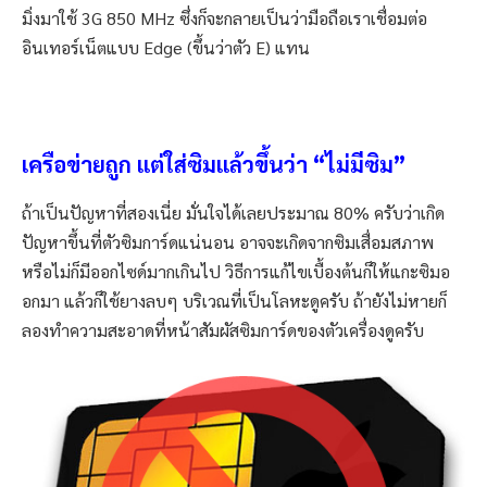
มิ่งมาใช้ 3G 850 MHz ซึ่งก็จะกลายเป็นว่ามือถือเราเชื่อมต่อ
อินเทอร์เน็ตแบบ Edge (ขึ้นว่าตัว E) แทน
เครือข่ายถูก แต่ใส่ซิมแล้วขึ้นว่า “ไม่มีซิม”
ถ้าเป็นปัญหาที่สองเนี่ย มั่นใจได้เลยประมาณ 80% ครับว่าเกิด
ปัญหาขึ้นที่ตัวซิมการ์ดแน่นอน อาจจะเกิดจากซิมเสื่อมสภาพ
หรือไม่ก็มีออกไซด์มากเกินไป วิธีการแก้ไขเบื้องต้นก็ให้แกะซิมอ
อกมา แล้วก็ใช้ยางลบๆ บริเวณที่เป็นโลหะดูครับ ถ้ายังไม่หายก็
ลองทำความสะอาดที่หน้าสัมผัสซิมการ์ดของตัวเครื่องดูครับ