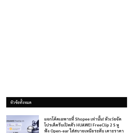
หัวข้อทั้งหมด
แจกโค้ดเฉพาะที่ Shopee เท่านั้น! หัวเว่ยจัด
โปรเด็ดรับเปิดตัว HUAWEI FreeClip 2 S หู
ฟัง Open-ear ใส่สบายเหนือระดับ เคาะราคา