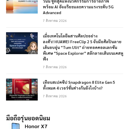
วันนี้ ชูที่สุดแห่งนวัตกรรมการถ่ายภาพ
พร้อม AI อัจฉริยะและความแรงระดับ 5G
Advanced
7 สิงหาคม 2026
เมื่อเทคโนโลยีผสานศิลปะอย่าง
ลงตัว! HUAWEI FreeClip 2 S จับมือศิลปินลาย
เส้นอบอุ่น “Tum Ulit” ถ่ายทอดคอลเลกชัน
พิเศษ “Space Explorer” สลักลายเส้นบนเคสหู
ฟัง
7 สิงหาคม 2026
เทียบสเปคชิป Snapdragon 8 Elite Gen 5
ทั้งหมด 4 เวอร์ชั่นต่างกันยังไงบ้าง?
7 สิงหาคม 2026
มือถือรุ่นยอดนิยม
Honor X7