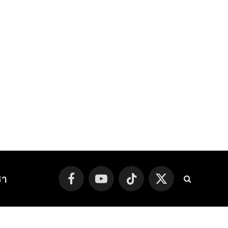
รา
Facebook
YouTube
TikTok
X
(Twitter)