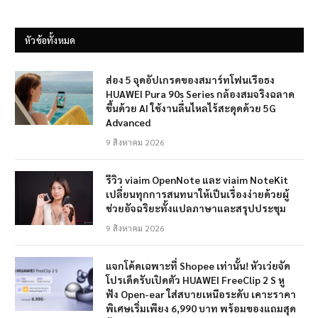
หัวข้อทั้งหมด
ส่อง 5 จุดอัปเกรดของสมาร์ทโฟนเรือธง
HUAWEI Pura 90s Series กล้องสมจริงฉลาด
ขึ้นด้วย AI ใช้งานลื่นไหลไร้สะดุดด้วย 5G
Advanced
9 สิงหาคม 2026
รีวิว viaim OpenNote และ viaim NoteKit
เปลี่ยนทุกการสนทนาให้เป็นเรื่องง่ายด้วยผู้
ช่วยอัจฉริยะทั้งแปลภาษาและสรุปประชุม
9 สิงหาคม 2026
แจกโค้ดเฉพาะที่ Shopee เท่านั้น! หัวเว่ยจัด
โปรเด็ดรับเปิดตัว HUAWEI FreeClip 2 S หู
ฟัง Open-ear ใส่สบายเหนือระดับ เคาะราคา
พิเศษเริ่มเพียง 6,990 บาท พร้อมของแถมสุด