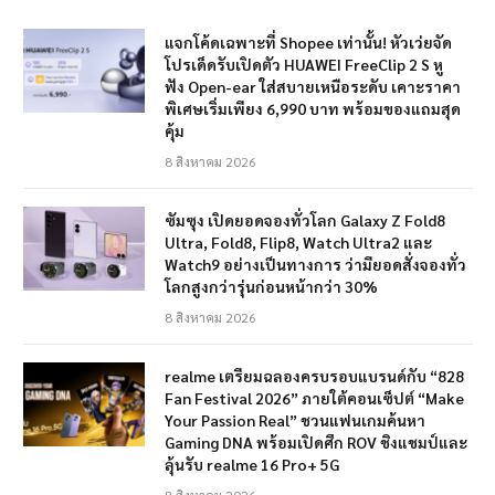
แจกโค้ดเฉพาะที่ Shopee เท่านั้น! หัวเว่ยจัด
โปรเด็ดรับเปิดตัว HUAWEI FreeClip 2 S หู
ฟัง Open-ear ใส่สบายเหนือระดับ เคาะราคา
พิเศษเริ่มเพียง 6,990 บาท พร้อมของแถมสุด
คุ้ม
8 สิงหาคม 2026
ซัมซุง เปิดยอดจองทั่วโลก Galaxy Z Fold8
Ultra, Fold8, Flip8, Watch Ultra2 และ
Watch9 อย่างเป็นทางการ ว่ามียอดสั่งจองทั่ว
โลกสูงกว่ารุ่นก่อนหน้ากว่า 30%
8 สิงหาคม 2026
realme เตรียมฉลองครบรอบแบรนด์กับ “828
Fan Festival 2026” ภายใต้คอนเซ็ปต์ “Make
Your Passion Real” ชวนแฟนเกมค้นหา
Gaming DNA พร้อมเปิดศึก ROV ชิงแชมป์และ
ลุ้นรับ realme 16 Pro+ 5G