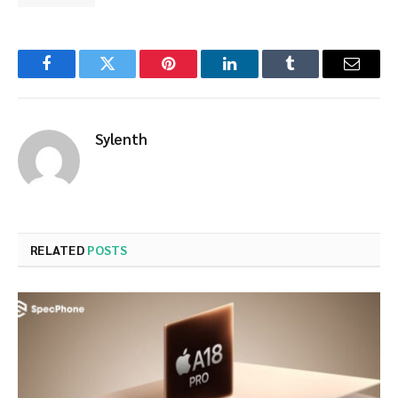
Facebook
Twitter
Pinterest
LinkedIn
Tumblr
Email
Sylenth
RELATED
POSTS