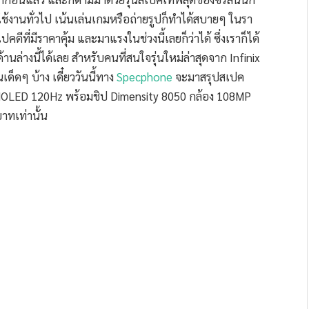
ใช้งานทั่วไป เน้นเล่นเกมหรือถ่ายรูปก็ทำได้สบายๆ ในรา
คดีที่มีราคาคุ้ม และมาแรงในช่วงนี้เลยก็ว่าได้ ซึ่งเราก็ได้
้านล่างนี้ได้เลย สำหรับคนที่สนใจรุ่นใหม่ล่าสุดจาก Infinix
เด็ดๆ บ้าง เดี๋ยววันนี้ทาง
Specphone
จะมาสรุปสเปค
 AMOLED 120Hz พร้อมชิป Dimensity 8050 กล้อง 108MP
าทเท่านั้น