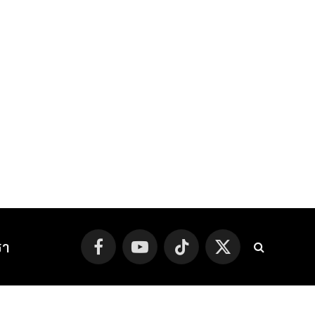
รา
Facebook
YouTube
TikTok
X
(Twitter)