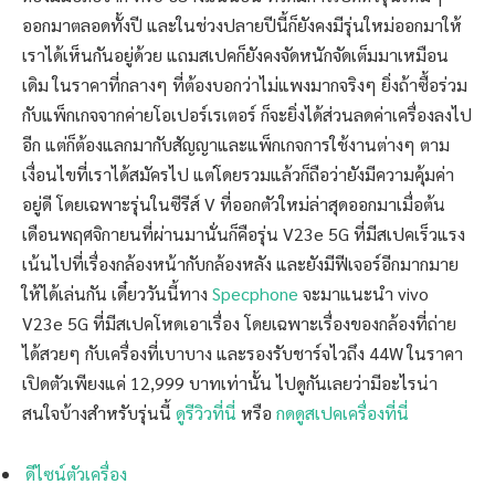
ออกมาตลอดทั้งปี และในช่วงปลายปีนี้ก็ยังคงมีรุ่นใหม่ออกมาให้
เราได้เห็นกันอยู่ด้วย แถมสเปคก็ยังคงจัดหนักจัดเต็มมาเหมือน
เดิม ในราคาที่กลางๆ ที่ต้องบอกว่าไม่แพงมากจริงๆ ยิ่งถ้าซื้อร่วม
กับแพ็กเกจจากค่ายโอเปอร์เรเตอร์ ก็จะยิ่งได้ส่วนลดค่าเครื่องลงไป
อีก แต่ก็ต้องแลกมากับสัญญาและแพ็กเกจการใช้งานต่างๆ ตาม
เงื่อนไขที่เราได้สมัครไป แต่โดยรวมแล้วก็ถือว่ายังมีความคุ้มค่า
อยู่ดี โดยเฉพาะรุ่นในซีรีส์ V ที่ออกตัวใหม่ล่าสุดออกมาเมื่อต้น
เดือนพฤศจิกายนที่ผ่านมานั่นก็คือรุ่น V23e 5G ที่มีสเปคเร็วแรง
เน้นไปที่เรื่องกล้องหน้ากับกล้องหลัง และยังมีฟีเจอร์อีกมากมาย
ให้ได้เล่นกัน เดี๋ยววันนี้ทาง
Specphone
จะมาแนะนำ vivo
V23e 5G ที่มีสเปคโหดเอาเรื่อง โดยเฉพาะเรื่องของกล้องที่ถ่าย
ได้สวยๆ กับเครื่องที่เบาบาง และรองรับชาร์จไวถึง 44W ในราคา
เปิดตัวเพียงแค่ 12,999 บาทเท่านั้น ไปดูกันเลยว่ามีอะไรน่า
สนใจบ้างสำหรับรุ่นนี้
ดูรีวิวที่นี่
หรือ
กดดูสเปคเครื่องที่นี่
ดีไซน์ตัวเครื่อง