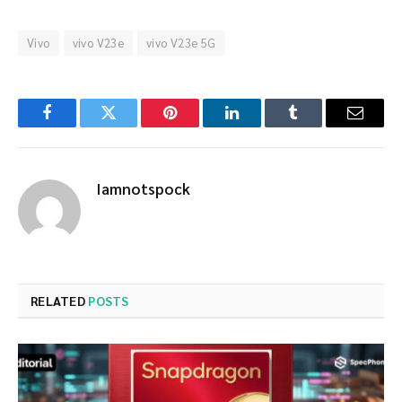
Vivo
vivo V23e
vivo V23e 5G
Facebook
Twitter
Pinterest
LinkedIn
Tumblr
Email
Iamnotspock
RELATED
POSTS