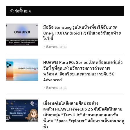
หัวข้อทั้งหมด
มือถือ Samsung รุ่นไหนบ้างที่จะได้อัปเกรด
One UI 9.0 (Android 17) เป็นเวอร์ชั่นสุดท้าย
ในปีนี้
7 สิงหาคม 2026
HUAWEI Pura 90s Series เปิดพรีออเดอร์แล้ว
วันนี้ ชูที่สุดแห่งนวัตกรรมการถ่ายภาพ
พร้อม AI อัจฉริยะและความแรงระดับ 5G
Advanced
7 สิงหาคม 2026
เมื่อเทคโนโลยีผสานศิลปะอย่าง
ลงตัว! HUAWEI FreeClip 2 S จับมือศิลปินลาย
เส้นอบอุ่น “Tum Ulit” ถ่ายทอดคอลเลกชัน
พิเศษ “Space Explorer” สลักลายเส้นบนเคสหู
ฟัง