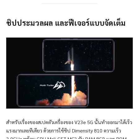
ชิปประมวลผล และฟีเจอร์แบบจัดเต็ม
สำหรับเรื่องของสเปคตัวเครื่องของ V23e 5G นั้นทำออกมาได้เร็ว
แรงมากเลยทีเดียว ด้วยการใช้ชิป Dimensity 810 ความเร็ว
2.0GHz พร้อม GPU Mali-G57 MC2 กับ RAM 8GB และ ROM