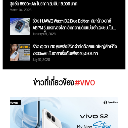
สุดอึด 6500mAh ในราคาเริ่มต้น 15,999 บาท
March 04, 2026
รีวิว HUAWEI Watch D2 Blue Edition: สมาร์ทวอทช์
ABPM รุ่นแรกของโลก วัดความดันแม่นยำ 24 ชม. ใน
January 05, 2026
ดีไซน์สีน้ำเงินสุดสปอร์ต!
รีวิว iQOO Z10 ขุมพลังไร้ขีดจำกัดด้วยแบตใหญ่ยักษ์ถึง
7300mAh ในราคาเริ่มต้นเพียง 10,490 บาท
July 15, 2025
ข่าวที่เกี่ยวข้อง
#VIVO