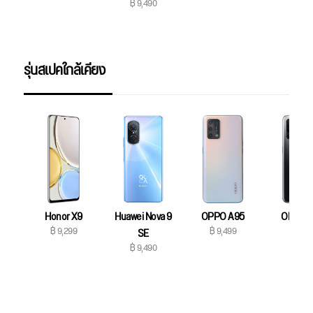
฿ 9,490
฿ 9,99
รุ่นสเปคใกล้เคียง
Honor X9
Huawei Nova 9
OPPO A95
OPPO 
฿ 9,299
฿ 9,499
฿ 9,49
SE
฿ 9,490