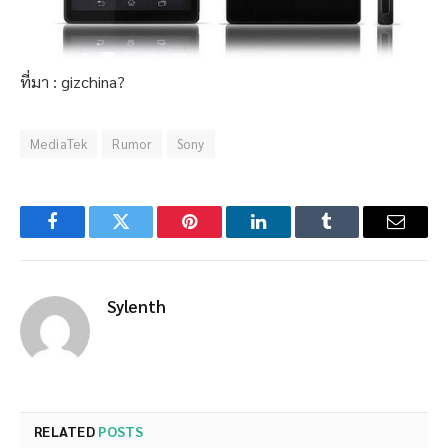
ที่มา : gizchina?
MediaTek
Rumor
Sony
Facebook
Twitter
Pinterest
LinkedIn
Tumblr
Email
Sylenth
RELATED
POSTS