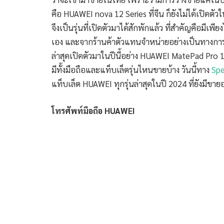
คือ HUAWEI nova 12 Series ที่จีน ก็ยังไม่ได้เปิดตัว
จึงเป็นรุ่นที่เปิดตัวมาได้สักพักแล้ว ที่สำคัญคือมีเพีย
เอง และจากร้านค้าตัวแทนจำหน่ายอย่างเป็นทางการ ที่
ล่าสุดเปิดตัวมาในปีนี้อย่าง HUAWEI MatePad Pro 1
มีทั้งมือถือและแท็บเล็ตรุ่นไหนขายบ้าง วันนี้ทาง
Sp
แท็บเล็ต HUAWEI ทุกรุ่นล่าสุดในปี 2024 ที่ยังมีขายอย
โทรศัพท์มือถือ HUAWEI