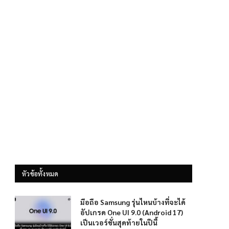
หัวข้อทั้งหมด
มือถือ Samsung รุ่นไหนบ้างที่จะได้
อัปเกรด One UI 9.0 (Android 17)
เป็นเวอร์ชั่นสุดท้ายในปีนี้