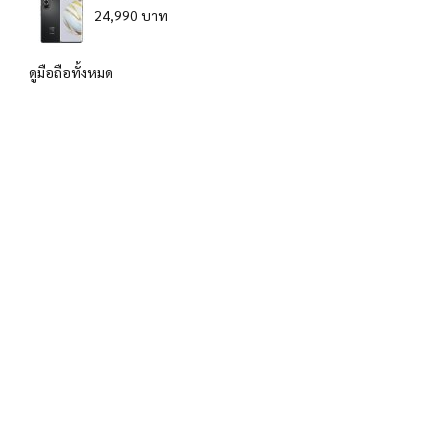
24,990 บาท
ดูมือถือทั้งหมด