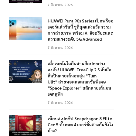
7 สิงหาคม 2026
HUAWEI Pura 90s Series เปิดพรีออ
เดอร์แล้ววันนี้ ชูที่สุดแห่งนวัตกรรม
การถ่ายภาพ พร้อม AI อัจฉริยะและ
ความแรงระดับ 5G Advanced
7 สิงหาคม 2026
เมื่อเทคโนโลยีผสานศิลปะอย่าง
ลงตัว! HUAWEI FreeClip 2 S จับมือ
ศิลปินลายเส้นอบอุ่น “Tum
Ulit” ถ่ายทอดคอลเลกชันพิเศษ
“Space Explorer” สลักลายเส้นบน
เคสหูฟัง
7 สิงหาคม 2026
เทียบสเปคชิป Snapdragon 8 Elite
Gen 5 ทั้งหมด 4 เวอร์ชั่นต่างกันยังไง
บ้าง?