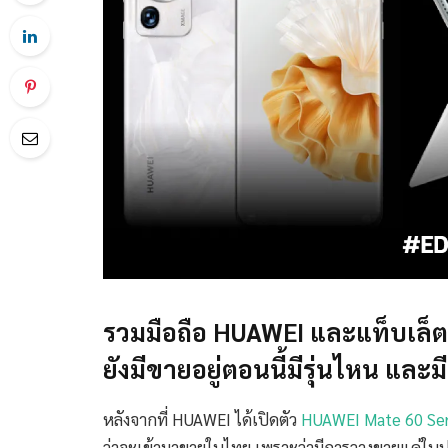
รวมมือถือ HUAWEI และแท็บเล็ต H
ยังมีขายอยู่ตอนนี้มีรุ่นไหน และม
หลังจากที่ HUAWEI ได้เปิดตัว
HUAWEI Mate 60 Ser
ว่าจะเข้ามาขายในไทย เพราะว่ามีการวางขายแค่ในประเท