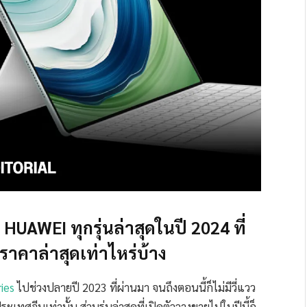
UAWEI ทุกรุ่นล่าสุดในปี 2024 ที่
ีราคาล่าสุดเท่าไหร่บ้าง
ies
ไปช่วงปลายปี 2023 ที่ผ่านมา จนถึงตอนนี้ก็ไม่มีวี่แวว
ศจีนเท่านั้น ส่วนรุ่นล่าสุดที่เปิดตัววางขายไปในปีนี้ก็