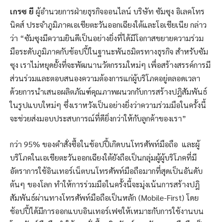
เกรซ ยี
ผู้อำนวยการฝ่ายธุรกิจออนไลน์ บริษัท ซัมซุง อิเลคโทร
นิคส์ ประจำภูมิภาคเอเชียตะวันออกเฉียงใต้และโอเชียเนีย กล่าว
ว่า “ซัมซุงมีความยินดีเป็นอย่างยิ่งที่ได้มีโอกาสขยายความร่วม
มือระดับภูมิภาคกับช้อปปี้ในฐานะพันธมิตรทางธุรกิจ สำหรับซัม
ซุง เราไม่หยุดยั้งที่จะพัฒนานวัตกรรมใหม่ๆ เพื่อสร้างสรรค์การมี
ส่วนร่วมและตอบสนองความต้องการแก่ผู้บริโภคอยู่ตลอดเวลา
ด้วยการนำเสนอผลิตภัณฑ์คุณภาพผนวกกับการสร้างปฎิสัมพันธ์
ในรูปแบบใหม่ๆ ซึ่งเราหวังเป็นอย่างยิ่งว่าความร่วมมือในครั้งนี้
จะช่วยส่งมอบประสบการณ์ที่ดียิ่งกว่าให้กับลูกค้าของเรา”
กว่า 95% ของคำสั่งซื้อในช้อปปี้เกิดบนโทรศัพท์มือถือ และผู้
บริโภคในเอเชียตะวันออกเฉียงใต้ยังถือเป็นกลุ่มผู้ผู้บริโภคที่มี
อัตราการใช้อินเทอร์เน็ตบนโทรศัพท์มือถือมากที่สุดเป็นอันดับ
ต้นๆ ของโลก ทำให้การร่วมมือในครั้งนี้จะมุ่งเน้นการสร้างปฎิ
สัมพันธ์ผ่านทางโทรศัพท์มือถือเป็นหลัก (Mobile-First) โดย
ช้อปปี้ได้มีการออกแบบอินเทอร์เฟซให้เหมาะกับการใช้งานบน