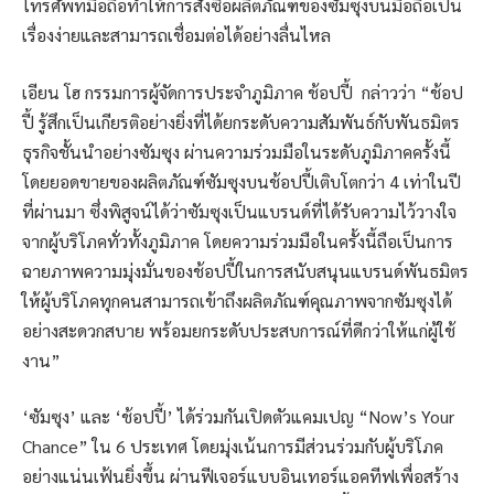
โทรศัพท์มือถือทำให้การสั่งซื้อผลิตภัณฑ์ของซัมซุงบนมือถือเป็น
เรื่องง่ายและสามารถเชื่อมต่อได้อย่างลื่นไหล
เอียน โฮ กรรมการผู้จัดการประจำภูมิภาค ช้อปปี้ กล่าวว่า “ช้อป
ปี้ รู้สึกเป็นเกียรติอย่างยิ่งที่ได้ยกระดับความสัมพันธ์กับพันธมิตร
ธุรกิจชั้นนำอย่างซัมซุง ผ่านความร่วมมือในระดับภูมิภาคครั้งนี้
โดยยอดขายของผลิตภัณฑ์ซัมซุงบนช้อปปี้เติบโตกว่า 4 เท่าในปี
ที่ผ่านมา ซึ่งพิสูจน์ได้ว่าซัมซุงเป็นแบรนด์ที่ได้รับความไว้วางใจ
จากผู้บริโภคทั่วทั้งภูมิภาค โดยความร่วมมือในครั้งนี้ถือเป็นการ
ฉายภาพความมุ่งมั่นของช้อปปี้ในการสนับสนุนแบรนด์พันธมิตร
ให้ผู้บริโภคทุกคนสามารถเข้าถึงผลิตภัณฑ์คุณภาพจากซัมซุงได้
อย่างสะดวกสบาย พร้อมยกระดับประสบการณ์ที่ดีกว่าให้แก่ผู้ใช้
งาน”
‘ซัมซุง’ และ ‘ช้อปปี้’ ได้ร่วมกันเปิดตัวแคมเปญ “Now’s Your
Chance” ใน 6 ประเทศ โดยมุ่งเน้นการมีส่วนร่วมกับผู้บริโภค
อย่างแน่นเฟ้นยิ่งขึ้น ผ่านฟีเจอร์แบบอินเทอร์แอคทีฟเพื่อสร้าง