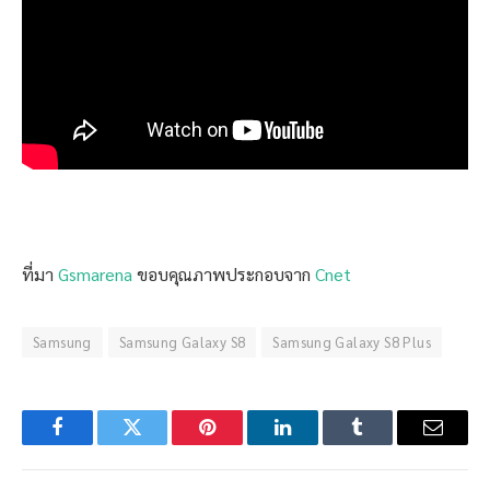
ที่มา
Gsmarena
ขอบคุณภาพประกอบจาก
Cnet
Samsung
Samsung Galaxy S8
Samsung Galaxy S8 Plus
Facebook
Twitter
Pinterest
LinkedIn
Tumblr
Email