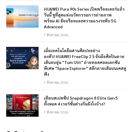
HUAWEI Pura 90s Series เปิดพรีออเดอร์แล้ว
วันนี้ ชูที่สุดแห่งนวัตกรรมการถ่ายภาพ
พร้อม AI อัจฉริยะและความแรงระดับ 5G
Advanced
7 สิงหาคม 2026
เมื่อเทคโนโลยีผสานศิลปะอย่าง
ลงตัว! HUAWEI FreeClip 2 S จับมือศิลปินลาย
เส้นอบอุ่น “Tum Ulit” ถ่ายทอดคอลเลกชัน
พิเศษ “Space Explorer” สลักลายเส้นบนเคสหู
ฟัง
7 สิงหาคม 2026
เทียบสเปคชิป Snapdragon 8 Elite Gen 5
ทั้งหมด 4 เวอร์ชั่นต่างกันยังไงบ้าง?
7 สิงหาคม 2026