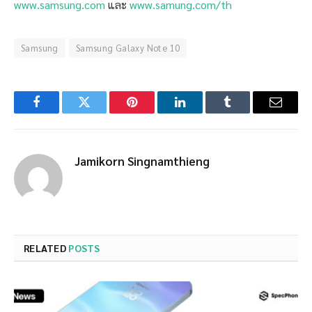
www.samsung.com
และ
www.samung.com/th
Samsung
Samsung Galaxy Note 10
Facebook
Twitter
Pinterest
LinkedIn
Tumblr
Email
Jamikorn Singnamthieng
RELATED
POSTS