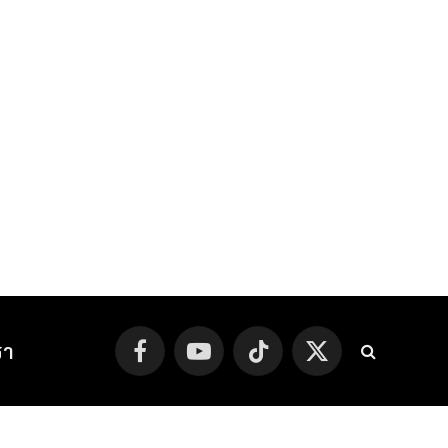
รา
Facebook
YouTube
TikTok
X
(Twitter)