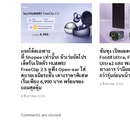
แจกโค้ดเฉพาะ
ซัมซุง เปิดยอด
ที่ Shopee เท่านั้น! หัวเว่ยจัดโปร
Fold8 Ultra, 
เด็ดรับเปิดตัว HUAWEI
Ultra2 และ Wa
FreeClip 2 S หูฟัง Open-ear ใส่
ทางการ ว่ามียอ
สบายเหนือระดับ เคาะราคาพิเศษ
กว่ารุ่นก่อนหน
เริ่มเพียง 6,990 บาท พร้อมของ
8 สิงหาคม 2026
แถมสุดคุ้ม
8 สิงหาคม 2026
Comments are closed.