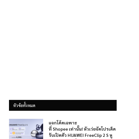
หัวข้อทั้งหมด
แจกโค้ดเฉพาะ
ที่ Shopee เท่านั้น! หัวเว่ยจัดโปรเด็ด
รับเปิดตัว HUAWEI FreeClip 2 S หู