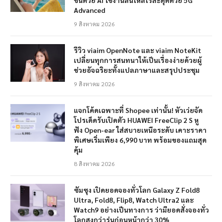
Advanced
9 สิงหาคม 2026
รีวิว viaim OpenNote และ viaim NoteKit
เปลี่ยนทุกการสนทนาให้เป็นเรื่องง่ายด้วยผู้
ช่วยอัจฉริยะทั้งแปลภาษาและสรุปประชุม
9 สิงหาคม 2026
แจกโค้ดเฉพาะที่ Shopee เท่านั้น! หัวเว่ยจัด
โปรเด็ดรับเปิดตัว HUAWEI FreeClip 2 S หู
ฟัง Open-ear ใส่สบายเหนือระดับ เคาะราคา
พิเศษเริ่มเพียง 6,990 บาท พร้อมของแถมสุด
คุ้ม
8 สิงหาคม 2026
ซัมซุง เปิดยอดจองทั่วโลก Galaxy Z Fold8
Ultra, Fold8, Flip8, Watch Ultra2 และ
Watch9 อย่างเป็นทางการ ว่ามียอดสั่งจองทั่ว
โลกสูงกว่ารุ่นก่อนหน้ากว่า 30%