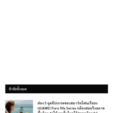
หัวข้อทั้งหมด
ส่อง 5 จุดอัปเกรดของสมาร์ทโฟนเรือธง
HUAWEI Pura 90s Series กล้องสมจริงฉลาด
ขึ้นด้วย AI ใช้งานลื่นไหลไร้สะดุดด้วย 5G