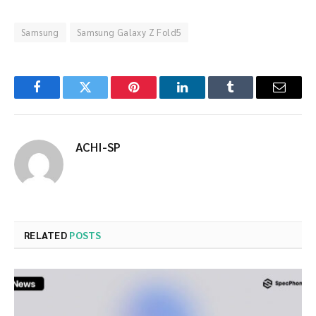
Samsung
Samsung Galaxy Z Fold5
Facebook
Twitter
Pinterest
LinkedIn
Tumblr
Email
ACHI-SP
RELATED
POSTS